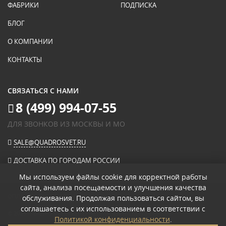
ФАБРИКИ
ПОДПИСКА
БЛОГ
О КОМПАНИИ
КОНТАКТЫ
СВЯЗАТЬСЯ С НАМИ
8 (499) 994-07-55
ДЛЯ ЗВОНКОВ ИЗ МОСКВЫ И МО
SALE@QUADROSVET.RU
ДОСТАВКА ПО ГОРОДАМ РОССИИ
Мы используем файлы cookie для корректной работы
сайта, анализа посещаемости и улучшения качества
ОПЛАЧИВАЙТЕ ПРИ ПОЛУЧЕНИИ
обслуживания. Продолжая пользоваться сайтом, вы
соглашаетесь с их использованием в соответствии с
© 2026
«КВАДРО СВЕТ» ИНТЕРНЕТ-МАГАЗИН СВЕТИЛЬНИКОВ
.
Политикой конфиденциальности
.
ПОЛИТИКА КОНФИДЕНЦИАЛЬНОСТИ