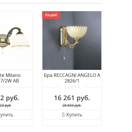
Акция!
Акция!
te Milano
Бра RECCAGNI ANGELO A
Бра REC
37/2W AB
2826/1
2 руб.
16 261 руб.
32
23 руб.
26 833 руб.
упить
Купить