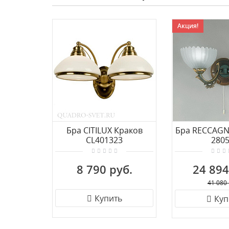
Акция!
Бра CITILUX Краков
Бра RECCAGN
CL401323
2805
8 790 руб.
24 894
41 080 
Купить
Куп