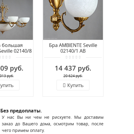
а большая
Бра AMBIENTE Seville
Люс
eville 02140/8
02140/1 AB
AMBIENTE
AB
09 руб.
14 437 руб.
154
013 руб.
20 624 руб.
упить
Купить
Без предоплаты
.
У нас Вы ни чем не рискуете. Мы доставим
заказ до Вашего дома, осмотрим товар, после
чего примем оплату.