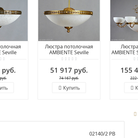
толочная
Люстра потолочная
Люстр
Seville
AMBIENTE Seville
AMBIENTE S
 PL PB
02140/40 PL AB
 руб.
51 917 руб.
155 4
руб.
74 167 руб.
222 
ить
Купить
К
02140/2 PB