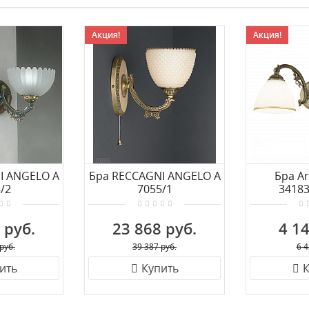
Акция!
Акция!
I ANGELO A
Бра RECCAGNI ANGELO A
Бра Ar
/2
7055/1
3418
 руб.
23 868 руб.
4 14
руб.
39 387 руб.
6 4
ить
Купить
К