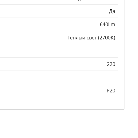
Да
640Lm
Тёплый свет (2700K)
220
IP20