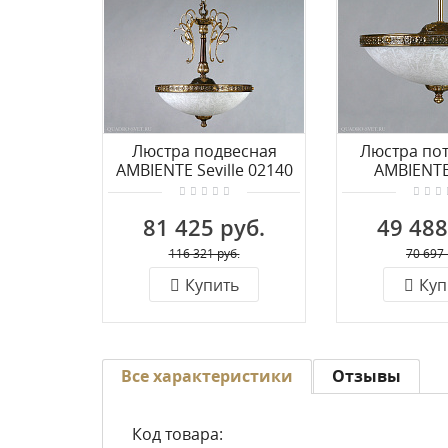
Люстра подвесная
Люстра по
AMBIENTE Seville 02140
AMBIENTE 
PB
02140/40
81 425 руб.
49 488
116 321 руб.
70 697 
Купить
Куп
Все характеристики
Отзывы
Код товара: