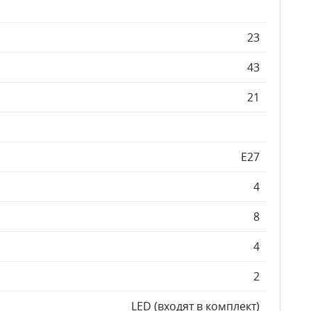
23
43
21
E27
4
8
4
2
LED (входят в комплект)