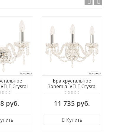
Акция!
устальное
Бра хрустальное
Бра с
VELE Crystal
Bohemia IVELE Crystal
D'Arte 
2/141 Ni
104B/3/141 Ni
8 руб.
11 735 руб.
9 
упить
Купить