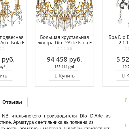
 подвесная
Большая хрустальная
Бра Dio D
Arte Isola E
люстра Dio D'Arte Isola E
2.1.
600 G
1.1.12.600 G
 руб.
94 458 руб.
5 52
руб.
183 414 руб.
10 
ить
Купить
К
Отзывы
0 NB итальянского производителя Dio D'Arte из
стиле. Арматура светильника выполнена из
рхность арматуры матовая. Плафон отсутствует.