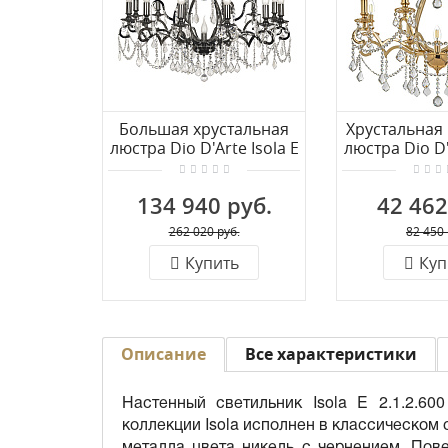
Большая хрустальная
Хрустальная
люстра Dio D'Arte Isola E
люстра Dio D'
1.1.12.600 NB
1.1.8.
134 940 руб.
42 462
262 020 руб.
82 450 
Купить
Куп
Описание
Все характеристики
Настенный светильник Isola E 2.1.2.60
коллекции Isola исполнен в классическом 
металла цвета никель с чернением. Пове