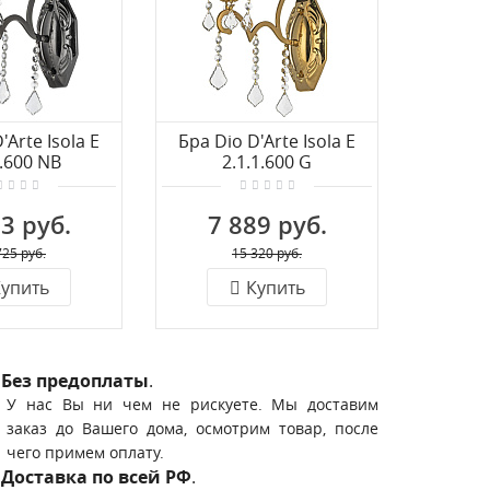
'Arte Isola E
Бра Dio D'Arte Isola E
Больша
1.600 NB
2.1.1.600 G
люстра D
1.
3 руб.
7 889 руб.
128
725 руб.
15 320 руб.
упить
Купить
Без предоплаты
.
У нас Вы ни чем не рискуете. Мы доставим
заказ до Вашего дома, осмотрим товар, после
чего примем оплату.
Доставка по всей РФ
.