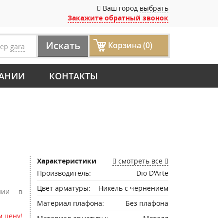
Ваш город
выбрать
Закажите обратный звонок
Искать
Корзина (0)
мер
gara
АНИИ
КОНТАКТЫ
Характеристики
смотреть все
Производитель:
Dio D'Arte
Цвет арматуры:
Никель с чернением
нии в
Материал плафона:
Без плафона
 цену!