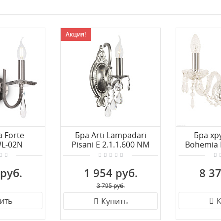
Акция!
a Forte
Бра Arti Lampadari
Бра хр
L-02N
Pisani E 2.1.1.600 NM
Bohemia I
104B/
 руб.
1 954 руб.
8 37
3 795 руб.
ить
К
Купить