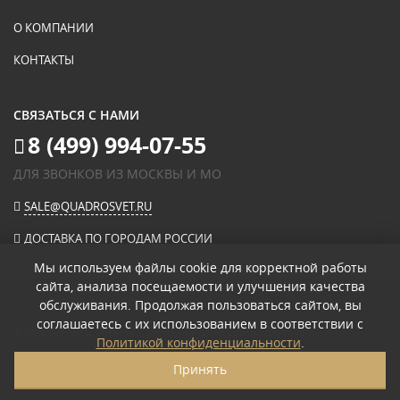
О КОМПАНИИ
КОНТАКТЫ
СВЯЗАТЬСЯ С НАМИ
8 (499) 994-07-55
ДЛЯ ЗВОНКОВ ИЗ МОСКВЫ И МО
SALE@QUADROSVET.RU
ДОСТАВКА ПО ГОРОДАМ РОССИИ
Мы используем файлы cookie для корректной работы
сайта, анализа посещаемости и улучшения качества
ОПЛАЧИВАЙТЕ ПРИ ПОЛУЧЕНИИ
обслуживания. Продолжая пользоваться сайтом, вы
соглашаетесь с их использованием в соответствии с
© 2026
«КВАДРО СВЕТ» ИНТЕРНЕТ-МАГАЗИН СВЕТИЛЬНИКОВ
.
Политикой конфиденциальности
.
ПОЛИТИКА КОНФИДЕНЦИАЛЬНОСТИ
Принять
ПОЛЬЗОВАТЕЛЬСКОЕ СОГЛАШЕНИЕ