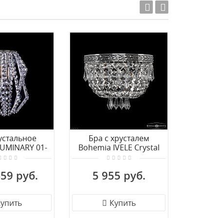
Акция!
устальное
Бра с хрусталем
Бра A
LUMINARY 01-
Bohemia IVELE Crystal
Milan
-NI-CE
19271B/20IV NB
59 руб.
5 955 руб.
6 
упить
Купить