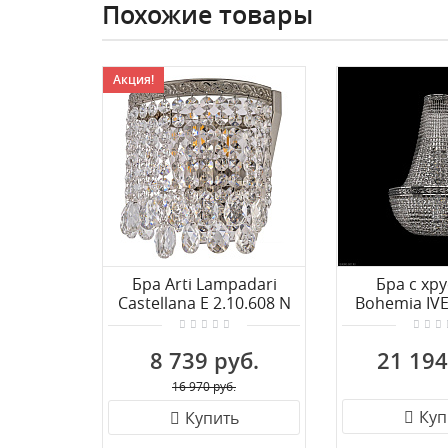
Похожие товары
Акция!
Бра Arti Lampadari
Бра с хр
Castellana E 2.10.608 N
Bohemia IVE
19051B/H2
8 739 руб.
21 194
16 970 руб.
Куп
Купить