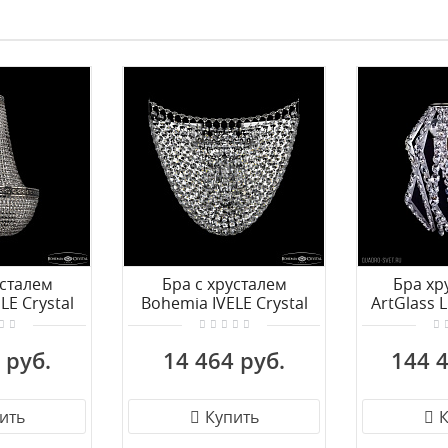
усталем
Бра с хрусталем
Бра хр
LE Crystal
Bohemia IVELE Crystal
ArtGlass 
/35IV NB
77071B/34 Ni
WL
 руб.
14 464 руб.
144 4
ить
Купить
К