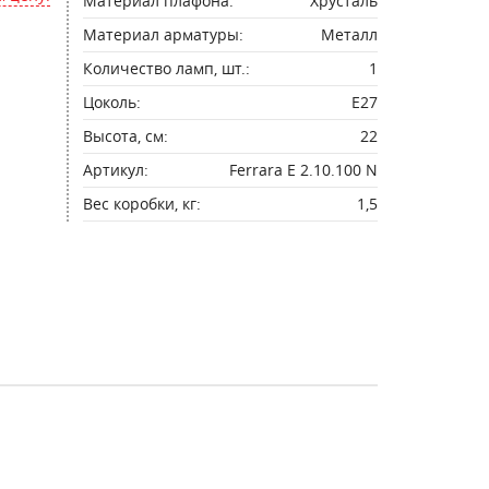
Материал плафона:
Хрусталь
Материал арматуры:
Металл
Количество ламп, шт.:
1
Цоколь:
E27
Высота, см:
22
Артикул:
Ferrara E 2.10.100 N
Вес коробки, кг:
1,5