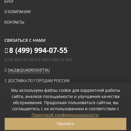
БЛОГ
О КОМПАНИИ
КОНТАКТЫ
СВЯЗАТЬСЯ С НАМИ
8 (499) 994-07-55
ДЛЯ ЗВОНКОВ ИЗ МОСКВЫ И МО
SALE@QUADROSVET.RU
ДОСТАВКА ПО ГОРОДАМ РОССИИ
Мы используем файлы cookie для корректной работы
сайта, анализа посещаемости и улучшения качества
ОПЛАЧИВАЙТЕ ПРИ ПОЛУЧЕНИИ
обслуживания. Продолжая пользоваться сайтом, вы
соглашаетесь с их использованием в соответствии с
© 2026
«КВАДРО СВЕТ» ИНТЕРНЕТ-МАГАЗИН СВЕТИЛЬНИКОВ
.
Политикой конфиденциальности
.
ПОЛИТИКА КОНФИДЕНЦИАЛЬНОСТИ
Принять
ПОЛЬЗОВАТЕЛЬСКОЕ СОГЛАШЕНИЕ