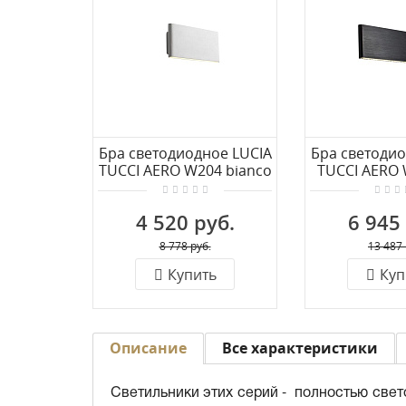
Бра светодиодное LUCIA
Бра светодио
TUCCI AERO W204 bianco
TUCCI AERO 
LED
LE
4 520 руб.
6 945
8 778 руб.
13 487 
Купить
Куп
Описание
Все характеристики
Светильники этих серий - полностью свет