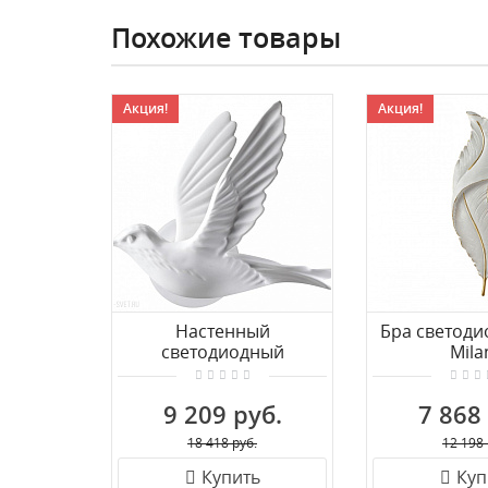
Похожие товары
Акция!
Акция!
Настенный
Бра светоди
светодиодный
Mila
светильник Odeon Light
269101/D180/
COLOMBELLA 4341/3WLA
6K 
9 209 руб.
7 868
18 418 руб.
12 198 
Купить
Куп