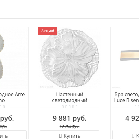
Акция!
одное Arte
Настенный
Бра свето
no
светодиодный
Luce Bise
H880/27W/3-
светильник Odeon Light
Wh
FIORE 6614/8WL
 руб.
9 881 руб.
4 92
руб.
19 762 руб.
К
ить
Купить