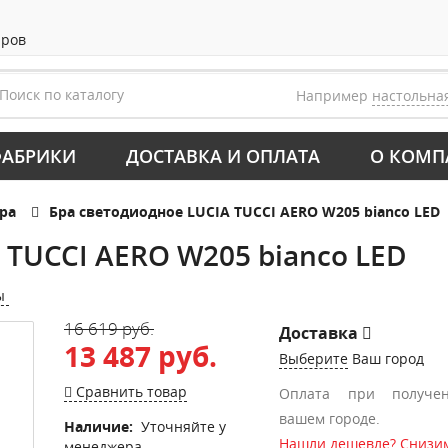
аров
Например
настольна
АБРИКИ
ДОСТАВКА И ОПЛАТА
О КОМП
ра
Бра светодиодное LUCIA TUCCI AERO W205 bianco LED
 TUCCI AERO W205 bianco LED
ы
16 619 руб.
Доставка
13 487 руб.
Выберите
Ваш город
Сравнить товар
Оплата при получе
вашем городе.
Наличие:
Уточняйте у
Нашли дешевле? Снизим
менеджера