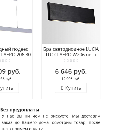
дный подвес
Бра светодиодное LUCIA
I AERO 206.30
TUCCI AERO W206 nero
nco LED
LED
09 руб.
6 646 руб.
086 руб.
12 906 руб.
упить
Купить
Без предоплаты
.
У нас Вы ни чем не рискуете. Мы доставим
заказ до Вашего дома, осмотрим товар, после
чего примем оплату.