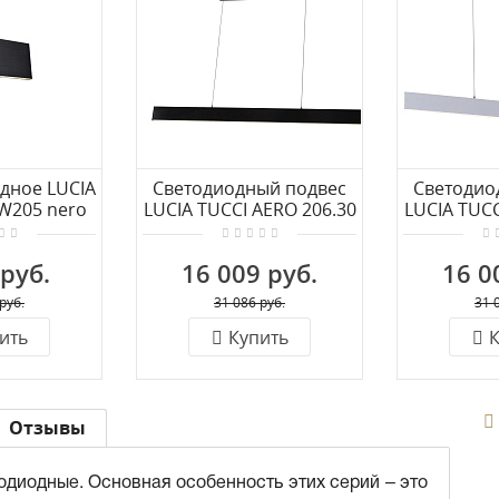
дное LUCIA
Светодиодный подвес
Светодио
W205 nero
LUCIA TUCCI AERO 206.30
LUCIA TUCC
D
nero LED
bia
 руб.
16 009 руб.
16 0
руб.
31 086 руб.
31 
ить
Купить
К
Отзывы
одиодные. Основная особенность этих серий – это