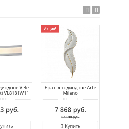
Акция!
Акция!
диодное Vele
Бра светодиодное Arte
Бра св
nti VL8181W11
Milano
269101/D180/H880/27W/3K
268101/
Wh
3 руб.
7 868 руб.
5 
12 198 руб.
упить
Купить