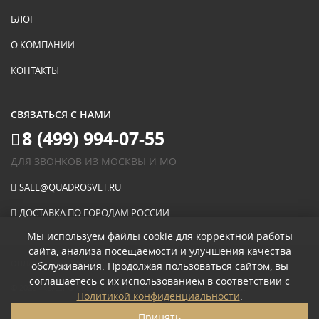
БЛОГ
О КОМПАНИИ
КОНТАКТЫ
СВЯЗАТЬСЯ С НАМИ
8 (499) 994-07-55
ДЛЯ ЗВОНКОВ ИЗ МОСКВЫ И МО
SALE@QUADROSVET.RU
ДОСТАВКА ПО ГОРОДАМ РОССИИ
Мы используем файлы cookie для корректной работы
сайта, анализа посещаемости и улучшения качества
ОПЛАЧИВАЙТЕ ПРИ ПОЛУЧЕНИИ
обслуживания. Продолжая пользоваться сайтом, вы
соглашаетесь с их использованием в соответствии с
© 2026
«КВАДРО СВЕТ» ИНТЕРНЕТ-МАГАЗИН СВЕТИЛЬНИКОВ
.
Политикой конфиденциальности
.
ПОЛИТИКА КОНФИДЕНЦИАЛЬНОСТИ
Принять
ПОЛЬЗОВАТЕЛЬСКОЕ СОГЛАШЕНИЕ