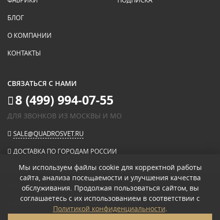
ФАБРИКИ
ПОДПИСКА
БЛОГ
О КОМПАНИИ
КОНТАКТЫ
СВЯЗАТЬСЯ С НАМИ
8 (499) 994-07-55
ДЛЯ ЗВОНКОВ ИЗ МОСКВЫ И МО
SALE@QUADROSVET.RU
ДОСТАВКА ПО ГОРОДАМ РОССИИ
Мы используем файлы cookie для корректной работы
сайта, анализа посещаемости и улучшения качества
ОПЛАЧИВАЙТЕ ПРИ ПОЛУЧЕНИИ
обслуживания. Продолжая пользоваться сайтом, вы
соглашаетесь с их использованием в соответствии с
© 2026
«КВАДРО СВЕТ» ИНТЕРНЕТ-МАГАЗИН СВЕТИЛЬНИКОВ
.
Политикой конфиденциальности
.
ПОЛИТИКА КОНФИДЕНЦИАЛЬНОСТИ