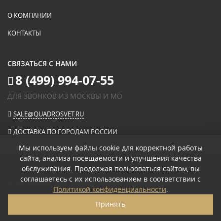
О КОМПАНИИ
КОНТАКТЫ
СВЯЗАТЬСЯ С НАМИ
8 (499) 994-07-55
ДЛЯ ЗВОНКОВ ИЗ МОСКВЫ И МО
SALE@QUADROSVET.RU
ДОСТАВКА ПО ГОРОДАМ РОССИИ
Мы используем файлы cookie для корректной работы
сайта, анализа посещаемости и улучшения качества
ОПЛАЧИВАЙТЕ ПРИ ПОЛУЧЕНИИ
обслуживания. Продолжая пользоваться сайтом, вы
соглашаетесь с их использованием в соответствии с
© 2026
«КВАДРО СВЕТ» ИНТЕРНЕТ-МАГАЗИН СВЕТИЛЬНИКОВ
.
Политикой конфиденциальности
.
ПОЛИТИКА КОНФИДЕНЦИАЛЬНОСТИ
Принять
ПОЛЬЗОВАТЕЛЬСКОЕ СОГЛАШЕНИЕ