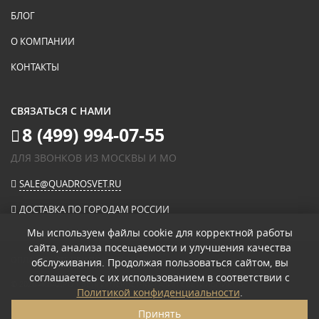
БЛОГ
О КОМПАНИИ
КОНТАКТЫ
СВЯЗАТЬСЯ С НАМИ
8 (499) 994-07-55
ДЛЯ ЗВОНКОВ ИЗ МОСКВЫ И МО
SALE@QUADROSVET.RU
ДОСТАВКА ПО ГОРОДАМ РОССИИ
Мы используем файлы cookie для корректной работы
сайта, анализа посещаемости и улучшения качества
ОПЛАЧИВАЙТЕ ПРИ ПОЛУЧЕНИИ
обслуживания. Продолжая пользоваться сайтом, вы
соглашаетесь с их использованием в соответствии с
© 2026
«КВАДРО СВЕТ» ИНТЕРНЕТ-МАГАЗИН СВЕТИЛЬНИКОВ
.
Политикой конфиденциальности
.
ПОЛИТИКА КОНФИДЕНЦИАЛЬНОСТИ
Принять
ПОЛЬЗОВАТЕЛЬСКОЕ СОГЛАШЕНИЕ