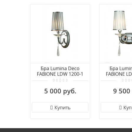
Бра Lumina Deco
Бра Lumi
FABIONE LDW 1200-1
FABIONE LD
CHR
CH
5 000 руб.
9 500
Купить
Куп