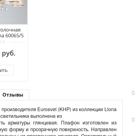
толочная
na 60065/5
бро
 руб.
ить
Отзывы
 производителя Eurosvet (КНР) из коллекции Liona
 светильника выполнена из
сть арматуры глянцевая. Плафон изготовлен из
сную форму и прозрачную поверхность. Направлен
полнены из прозрачного хрусталя. Осветительный