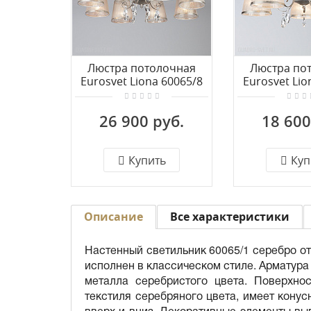
Люстра потолочная
Люстра по
Eurosvet Liona 60065/8
Eurosvet Lio
серебро
сере
26 900 руб.
18 600
Купить
Куп
Описание
Все характеристики
Настенный светильник 60065/1 серебро от
исполнен в классическом стиле. Арматура
металла серебристого цвета. Поверхно
текстиля серебряного цвета, имеет кону
вверх и вниз. Декоративные элементы вы