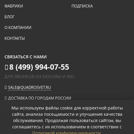
ФАБРИКИ
ПОДПИСКА
БЛОГ
О КОМПАНИИ
КОНТАКТЫ
СВЯЗАТЬСЯ С НАМИ
8 (499) 994-07-55
ДЛЯ ЗВОНКОВ ИЗ МОСКВЫ И МО
SALE@QUADROSVET.RU
ДОСТАВКА ПО ГОРОДАМ РОССИИ
Мы используем файлы cookie для корректной работы
сайта, анализа посещаемости и улучшения качества
ОПЛАЧИВАЙТЕ ПРИ ПОЛУЧЕНИИ
обслуживания. Продолжая пользоваться сайтом, вы
соглашаетесь с их использованием в соответствии с
© 2026
«КВАДРО СВЕТ» ИНТЕРНЕТ-МАГАЗИН СВЕТИЛЬНИКОВ
.
Политикой конфиденциальности
.