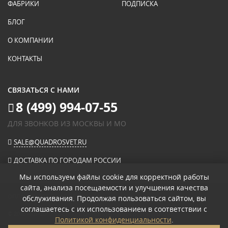
ФАБРИКИ
ПОДПИСКА
БЛОГ
О КОМПАНИИ
КОНТАКТЫ
СВЯЗАТЬСЯ С НАМИ
8 (499) 994-07-55
ДЛЯ ЗВОНКОВ ИЗ МОСКВЫ И МО
SALE@QUADROSVET.RU
ДОСТАВКА ПО ГОРОДАМ РОССИИ
Мы используем файлы cookie для корректной работы
сайта, анализа посещаемости и улучшения качества
ОПЛАЧИВАЙТЕ ПРИ ПОЛУЧЕНИИ
обслуживания. Продолжая пользоваться сайтом, вы
соглашаетесь с их использованием в соответствии с
© 2026
«КВАДРО СВЕТ» ИНТЕРНЕТ-МАГАЗИН СВЕТИЛЬНИКОВ
.
Политикой конфиденциальности
.
ПОЛИТИКА КОНФИДЕНЦИАЛЬНОСТИ