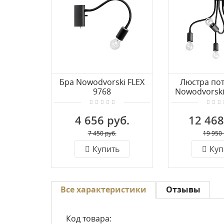
Бра Nowodvorski FLEX
Люстра по
9768
Nowodvorski
4 656 руб.
12 468
7 450 руб.
19 950 
Купить
Куп
Все характеристики
Отзывы
Код товара: