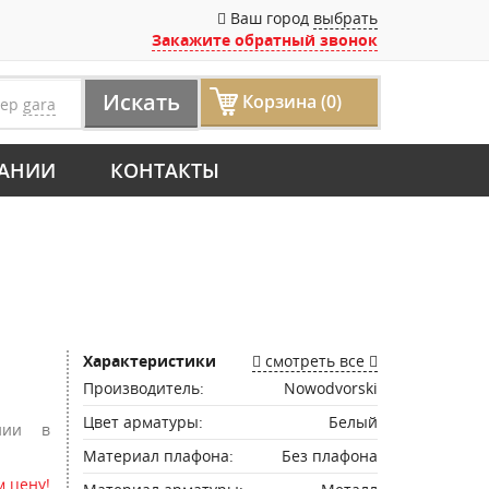
Ваш город
выбрать
Закажите обратный звонок
Искать
Корзина (0)
мер
gara
АНИИ
КОНТАКТЫ
Характеристики
смотреть все
Производитель:
Nowodvorski
Цвет арматуры:
Белый
нии в
Материал плафона:
Без плафона
 цену!