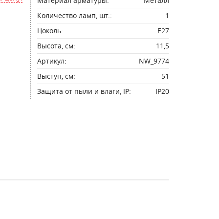
Материал арматуры:
Металл
Количество ламп, шт.:
1
Цоколь:
E27
Высота, см:
11,5
Артикул:
NW_9774
Выступ, см:
51
Защита от пыли и влаги, IP:
IP20