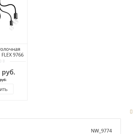
толочная
 FLEX 9766
 руб.
руб.
ить
NW_9774