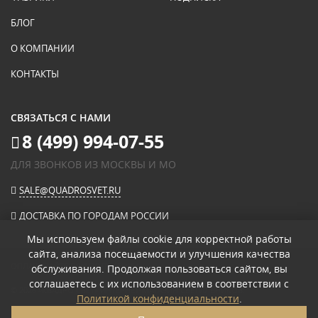
БЛОГ
О КОМПАНИИ
КОНТАКТЫ
СВЯЗАТЬСЯ С НАМИ
8 (499) 994-07-55
ДЛЯ ЗВОНКОВ ИЗ МОСКВЫ И МО
SALE@QUADROSVET.RU
ДОСТАВКА ПО ГОРОДАМ РОССИИ
Мы используем файлы cookie для корректной работы
сайта, анализа посещаемости и улучшения качества
ОПЛАЧИВАЙТЕ ПРИ ПОЛУЧЕНИИ
обслуживания. Продолжая пользоваться сайтом, вы
соглашаетесь с их использованием в соответствии с
© 2026
«КВАДРО СВЕТ» ИНТЕРНЕТ-МАГАЗИН СВЕТИЛЬНИКОВ
.
Политикой конфиденциальности
.
ПОЛИТИКА КОНФИДЕНЦИАЛЬНОСТИ