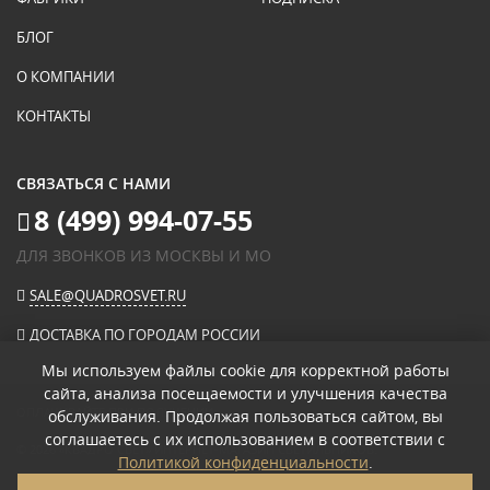
БЛОГ
О КОМПАНИИ
КОНТАКТЫ
СВЯЗАТЬСЯ С НАМИ
8 (499) 994-07-55
ДЛЯ ЗВОНКОВ ИЗ МОСКВЫ И МО
SALE@QUADROSVET.RU
ДОСТАВКА ПО ГОРОДАМ РОССИИ
Мы используем файлы cookie для корректной работы
сайта, анализа посещаемости и улучшения качества
ОПЛАЧИВАЙТЕ ПРИ ПОЛУЧЕНИИ
обслуживания. Продолжая пользоваться сайтом, вы
соглашаетесь с их использованием в соответствии с
© 2026
«КВАДРО СВЕТ» ИНТЕРНЕТ-МАГАЗИН СВЕТИЛЬНИКОВ
.
Политикой конфиденциальности
.
ПОЛИТИКА КОНФИДЕНЦИАЛЬНОСТИ