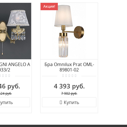
Акция!
Акция!
GNI ANGELO A
Бра Omnilux Prat OML-
Бра O
033/2
89801-02
OM
46 руб.
4 393 руб.
3 
624 руб.
7 902 руб.
упить
Купить