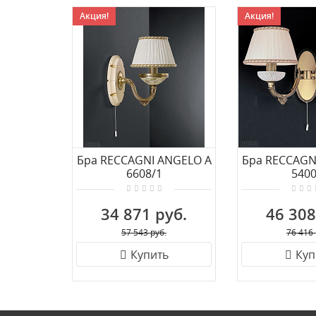
Акция!
Акция!
Бра RECCAGNI ANGELO A
Бра RECCAGN
6608/1
5400
34 871 руб.
46 308
57 543 руб.
76 416 
Купить
Куп