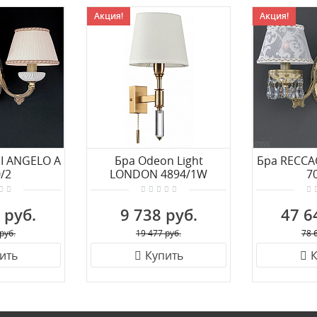
Акция!
Акция!
I ANGELO A
Бра Odeon Light
Бра RECCA
/2
LONDON 4894/1W
7
 руб.
9 738 руб.
47 6
руб.
19 477 руб.
78 
ить
Купить
К