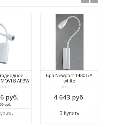
Акция!
етодиодное
Бра Newport 14801/A
Бра 
x MOVI B AP3W
white
Crys
D WH
AP
6 руб.
4 643 руб.
6 
00 руб.
Купить
упить