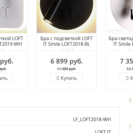
еткой LOFT
Бра с подсветкой LOFT
Бра свето
FT2019-WH
IT Smile LOFT2018-BL
IT Smile
 руб.
6 899 руб.
7 35
руб.
11 385 руб.
12 
ить
Купить
К
LF_LOFT2018-WH
LOFT IT