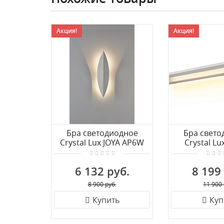
Акция!
Акция!
Бра светодиодное
Бра свето
Crystal Lux JOYA AP6W
Crystal L
LED WH
AP20W L
6 132 руб.
8 199
8 900 руб.
11 900 
Купить
Куп