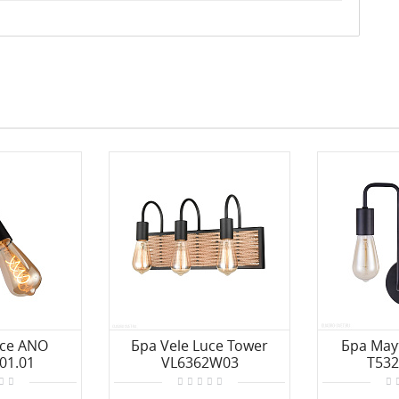
uce ANO
Бра Vele Luce Tower
Бра Mayt
01.01
VL6362W03
T53