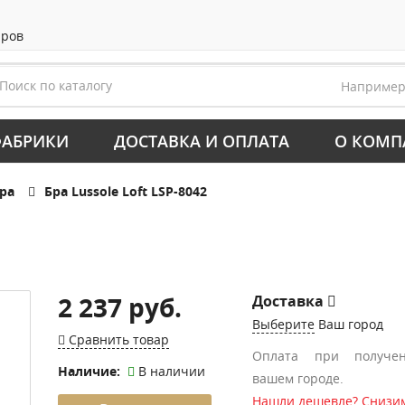
аров
Наприме
АБРИКИ
ДОСТАВКА И ОПЛАТА
О КОМП
ра
Бра Lussole Loft LSP-8042
2
2 237 руб.
Доставка
Выберите
Ваш город
Сравнить товар
Оплата при получе
Наличие:
В наличии
вашем городе.
Нашли дешевле? Снизим