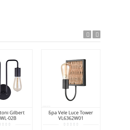
oni Gilbert
Бра Vele Luce Tower
Бра V
2WL-02B
VL6362W01
V