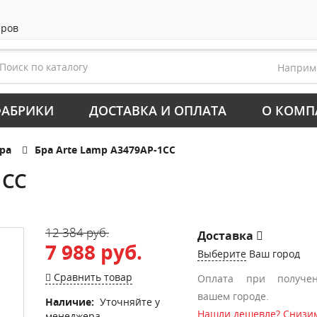
аров
Напри
АБРИКИ
ДОСТАВКА И ОПЛАТА
О КОМП
ра
Бра Arte Lamp A3479AP-1CC
1CC
12 384 руб.
Доставка
7 988 руб.
Выберите
Ваш город
Сравнить товар
Оплата при получе
вашем городе.
Наличие:
Уточняйте у
Нашли дешевле? Снизим
менеджера