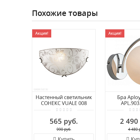
Похожие товары
Акция!
Акция!
Настенный светильник
Бра Aploy
СОНЕКС VUALE 008
APL.903
565 руб.
2 490
990 руб.
4 480 
Купить
Куп