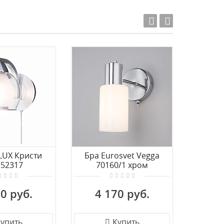
Акция!
ILUX Кристи
Бра Eurosvet Vegga
Бра Li
152317
70160/1 хром
0 руб.
4 170 руб.
8 
упить
Купить