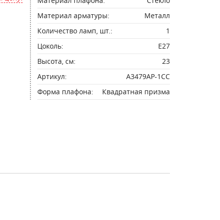
Материал плафона:
Стекло
Материал арматуры:
Металл
Количество ламп, шт.:
1
Цоколь:
E27
Высота, см:
23
Артикул:
A3479AP-1CC
Форма плафона:
Квадратная призма