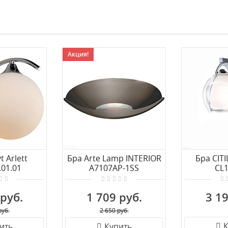
Акция!
t Arlett
Бра Arte Lamp INTERIOR
Бра CIT
.01.01
A7107AP-1SS
CL
 руб.
1 709 руб.
3 19
руб.
2 650 руб.
К
ить
Купить