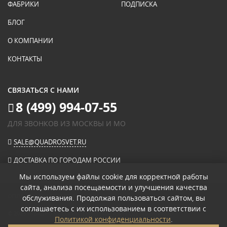
ФАБРИКИ
ПОДПИСКА
БЛОГ
О КОМПАНИИ
КОНТАКТЫ
СВЯЗАТЬСЯ С НАМИ
8 (499) 994-07-55
ДЛЯ ЗВОНКОВ ИЗ МОСКВЫ И МО
SALE@QUADROSVET.RU
ДОСТАВКА ПО ГОРОДАМ РОССИИ
Мы используем файлы cookie для корректной работы
сайта, анализа посещаемости и улучшения качества
ОПЛАЧИВАЙТЕ ПРИ ПОЛУЧЕНИИ
обслуживания. Продолжая пользоваться сайтом, вы
соглашаетесь с их использованием в соответствии с
© 2026
«КВАДРО СВЕТ» ИНТЕРНЕТ-МАГАЗИН СВЕТИЛЬНИКОВ
.
Политикой конфиденциальности
.
ПОЛИТИКА КОНФИДЕНЦИАЛЬНОСТИ