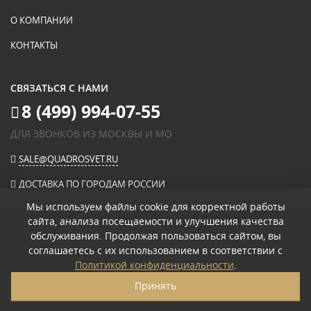
О КОМПАНИИ
КОНТАКТЫ
СВЯЗАТЬСЯ С НАМИ
8 (499) 994-07-55
ДЛЯ ЗВОНКОВ ИЗ МОСКВЫ И МО
SALE@QUADROSVET.RU
ДОСТАВКА ПО ГОРОДАМ РОССИИ
Мы используем файлы cookie для корректной работы
сайта, анализа посещаемости и улучшения качества
ОПЛАЧИВАЙТЕ ПРИ ПОЛУЧЕНИИ
обслуживания. Продолжая пользоваться сайтом, вы
соглашаетесь с их использованием в соответствии с
© 2026
«КВАДРО СВЕТ» ИНТЕРНЕТ-МАГАЗИН СВЕТИЛЬНИКОВ
.
Политикой конфиденциальности
.
ПОЛИТИКА КОНФИДЕНЦИАЛЬНОСТИ
Принять
ПОЛЬЗОВАТЕЛЬСКОЕ СОГЛАШЕНИЕ