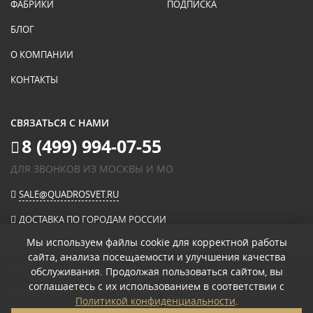
ФАБРИКИ
ПОДПИСКА
БЛОГ
О КОМПАНИИ
КОНТАКТЫ
СВЯЗАТЬСЯ С НАМИ
8 (499) 994-07-55
ДЛЯ ЗВОНКОВ ИЗ МОСКВЫ И МО
SALE@QUADROSVET.RU
ДОСТАВКА ПО ГОРОДАМ РОССИИ
Мы используем файлы cookie для корректной работы
сайта, анализа посещаемости и улучшения качества
ОПЛАЧИВАЙТЕ ПРИ ПОЛУЧЕНИИ
обслуживания. Продолжая пользоваться сайтом, вы
соглашаетесь с их использованием в соответствии с
© 2026
«КВАДРО СВЕТ» ИНТЕРНЕТ-МАГАЗИН СВЕТИЛЬНИКОВ
.
Политикой конфиденциальности
.
ПОЛИТИКА КОНФИДЕНЦИАЛЬНОСТИ