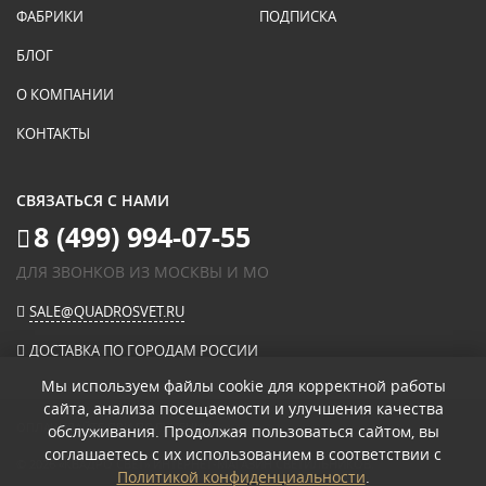
ФАБРИКИ
ПОДПИСКА
БЛОГ
О КОМПАНИИ
КОНТАКТЫ
СВЯЗАТЬСЯ С НАМИ
8 (499) 994-07-55
ДЛЯ ЗВОНКОВ ИЗ МОСКВЫ И МО
SALE@QUADROSVET.RU
ДОСТАВКА ПО ГОРОДАМ РОССИИ
Мы используем файлы cookie для корректной работы
сайта, анализа посещаемости и улучшения качества
ОПЛАЧИВАЙТЕ ПРИ ПОЛУЧЕНИИ
обслуживания. Продолжая пользоваться сайтом, вы
соглашаетесь с их использованием в соответствии с
© 2026
«КВАДРО СВЕТ» ИНТЕРНЕТ-МАГАЗИН СВЕТИЛЬНИКОВ
.
Политикой конфиденциальности
.