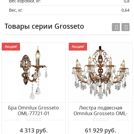
Вес коробки, кг:
0,8
Вес, кг:
0,64
Товары серии Grosseto
Акция!
Акция!
Бра Omnilux Grosseto
Люстра подвесная
OML-77721-01
Omnilux Grosseto OML-
77723-08
4 313 руб.
61 929 руб.