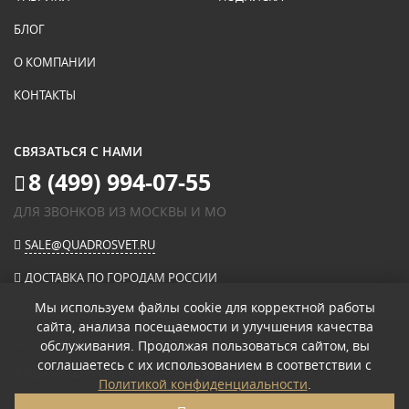
БЛОГ
О КОМПАНИИ
КОНТАКТЫ
СВЯЗАТЬСЯ С НАМИ
8 (499) 994-07-55
ДЛЯ ЗВОНКОВ ИЗ МОСКВЫ И МО
SALE@QUADROSVET.RU
ДОСТАВКА ПО ГОРОДАМ РОССИИ
Мы используем файлы cookie для корректной работы
сайта, анализа посещаемости и улучшения качества
ОПЛАЧИВАЙТЕ ПРИ ПОЛУЧЕНИИ
обслуживания. Продолжая пользоваться сайтом, вы
соглашаетесь с их использованием в соответствии с
© 2026
«КВАДРО СВЕТ» ИНТЕРНЕТ-МАГАЗИН СВЕТИЛЬНИКОВ
.
Политикой конфиденциальности
.
ПОЛИТИКА КОНФИДЕНЦИАЛЬНОСТИ