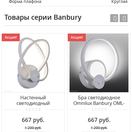
Форма плафона:
Круглая
Товары серии Banbury
Акция!
Акция!
Настенный
Бра светодиодное
светодиодный
Omnilux Banbury OML-
светильник Omnilux
42601-16
Banbury OML-42601-22
667 руб.
667 руб.
1 200 руб.
1 200 руб.