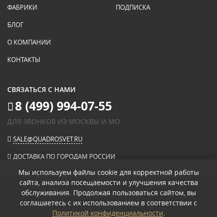
ФАБРИКИ
ПОДПИСКА
БЛОГ
О КОМПАНИИ
КОНТАКТЫ
СВЯЗАТЬСЯ С НАМИ
8 (499) 994-07-55
ДЛЯ ЗВОНКОВ ИЗ МОСКВЫ И МО
SALE@QUADROSVET.RU
ДОСТАВКА ПО ГОРОДАМ РОССИИ
Мы используем файлы cookie для корректной работы
сайта, анализа посещаемости и улучшения качества
ОПЛАЧИВАЙТЕ ПРИ ПОЛУЧЕНИИ
обслуживания. Продолжая пользоваться сайтом, вы
соглашаетесь с их использованием в соответствии с
© 2026
«КВАДРО СВЕТ» ИНТЕРНЕТ-МАГАЗИН СВЕТИЛЬНИКОВ
.
Политикой конфиденциальности
.