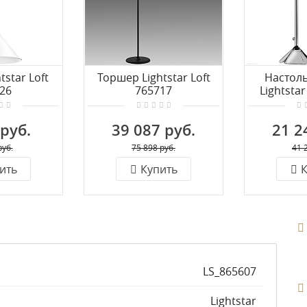
tstar Loft
Торшер Lightstar Loft
Настол
26
765717
Lightstar
 руб.
39 087 руб.
21 2
руб.
75 898 руб.
41 
ить
Купить
К
LS_865607
Lightstar