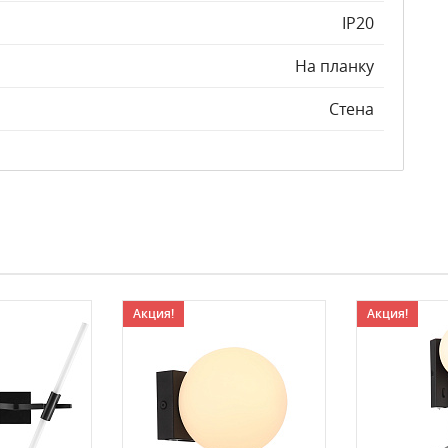
IP20
На планку
Стена
Акция!
Акция!