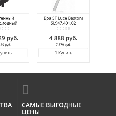
тенный
Бра ST Luce Bastoni
Бра св
одиодный
SL947.401.02
Luce D
ник ST Luce
L1581.401.02
29 руб.
4 888 руб.
7 
339 руб.
7 579 руб.
упить
Купить
СТВА
САМЫЕ ВЫГОДНЫЕ
ЦЕНЫ