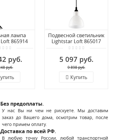
ьная лампа
Подвесной светильник
Бра Ligh
 Loft 865914
Lightstar Loft 865017
42 руб.
5 097 руб.
16
248 руб.
9 898 руб.
упить
Купить
Без предоплаты
.
У нас Вы ни чем не рискуете. Мы доставим
заказ до Вашего дома, осмотрим товар, после
чего примем оплату.
Доставка по всей РФ
.
В любую точку России, любой транспортной