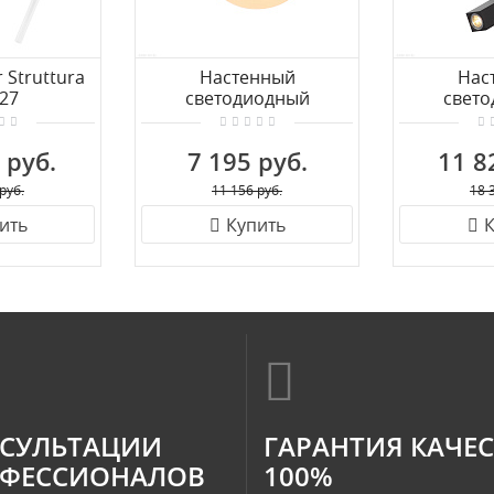
r Struttura
Настенный
Нас
27
светодиодный
свет
светильник ST Luce
светиль
BOTELLI SL1581.401.01
BOTELLI S
 руб.
7 195 руб.
11 8
руб.
11 156 руб.
18 
ить
Купить
К
СУЛЬТАЦИИ
ГАРАНТИЯ КАЧЕ
ФЕССИОНАЛОВ
100%