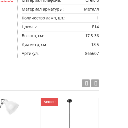
Материал плафона:
Стекло
Материал арматуры:
Металл
Количество ламп, шт.:
1
Цоколь:
E14
Высота, см:
17,5-36
Диаметр, см:
13,5
Артикул:
865607
Акция!
Акция!