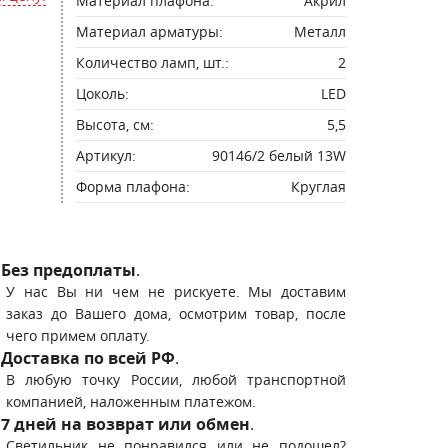
Материал плафона:
Акрил
Материал арматуры:
Металл
Количество ламп, шт.:
2
Цоколь:
LED
Высота, см:
5,5
Артикул:
90146/2 белый 13W
Форма плафона:
Круглая
Без предоплаты
.
У нас Вы ни чем не рискуете. Мы доставим
заказ до Вашего дома, осмотрим товар, после
чего примем оплату.
Доставка по всей РФ
.
В любую точку России, любой транспортной
компанией, наложенным платежом.
7 дней на возврат или обмен
.
Светильник не понравился или не подошел?