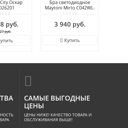
City Оскар
Бра светодиодное
Бра 
026201
Maytoni Mirto C042WL-
Mayton
L7W3K
8 руб.
3 940 руб.
4 
27 руб.
Купить
упить
СТВА
САМЫЕ ВЫГОДНЫЕ
ЦЕНЫ
ННОСТЬ
ЦЕНЫ НИЖЕ! КАЧЕСТВО ТОВАРА И
ВАРА.
ОБСЛУЖИВАНИЯ ВЫШЕ!