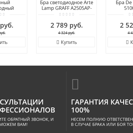
нный
Бра светодиодное Arte
Бра De 
одный
Lamp GRAFF A2505AP-
510
к MANTRA
2WH
C0186
 руб.
2 789 руб.
2 52
руб.
4 324 руб.
4 4
ить
Купить
К
СУЛЬТАЦИИ
ГАРАНТИЯ КАЧЕ
ФЕССИОНАЛОВ
100%
ТЕ ОБРАТНЫЙ ЗВОНОК, И
НЕСЕМ ПОЛНУЮ ОТВЕТСТВЕ
МОЖЕМ ВАМ!
В СЛУЧАЕ БРАКА ИЛИ БОЯ ТО