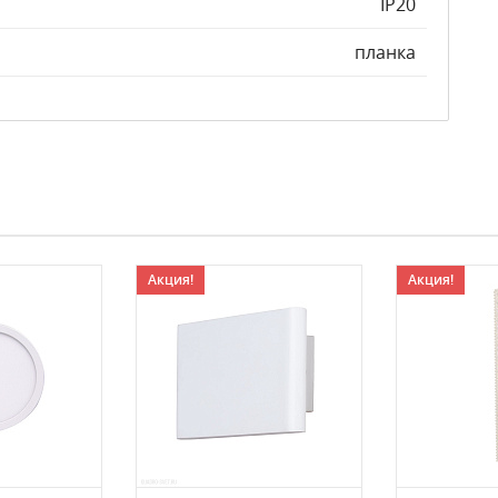
IP20
планка
Акция!
Акция!