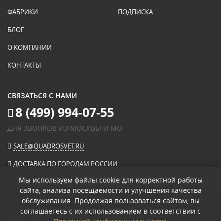
ФАБРИКИ
ПОДПИСКА
БЛОГ
О КОМПАНИИ
КОНТАКТЫ
СВЯЗАТЬСЯ С НАМИ
8 (499) 994-07-55
ДЛЯ ЗВОНКОВ ИЗ МОСКВЫ И МО
SALE@QUADROSVET.RU
ДОСТАВКА ПО ГОРОДАМ РОССИИ
Мы используем файлы cookie для корректной работы
сайта, анализа посещаемости и улучшения качества
ОПЛАЧИВАЙТЕ ПРИ ПОЛУЧЕНИИ
обслуживания. Продолжая пользоваться сайтом, вы
соглашаетесь с их использованием в соответствии с
© 2026
«КВАДРО СВЕТ» ИНТЕРНЕТ-МАГАЗИН СВЕТИЛЬНИКОВ
.