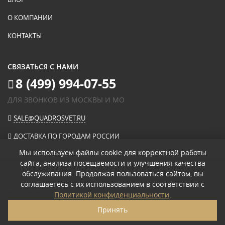
О КОМПАНИИ
КОНТАКТЫ
СВЯЗАТЬСЯ С НАМИ
8 (499) 994-07-55
ДЛЯ ЗВОНКОВ ИЗ МОСКВЫ И МО
SALE@QUADROSVET.RU
ДОСТАВКА ПО ГОРОДАМ РОССИИ
Мы используем файлы cookie для корректной работы
сайта, анализа посещаемости и улучшения качества
ОПЛАЧИВАЙТЕ ПРИ ПОЛУЧЕНИИ
обслуживания. Продолжая пользоваться сайтом, вы
соглашаетесь с их использованием в соответствии с
© 2026
«КВАДРО СВЕТ» ИНТЕРНЕТ-МАГАЗИН СВЕТИЛЬНИКОВ
.
Политикой конфиденциальности
.
ПОЛИТИКА КОНФИДЕНЦИАЛЬНОСТИ
Принять
ПОЛЬЗОВАТЕЛЬСКОЕ СОГЛАШЕНИЕ