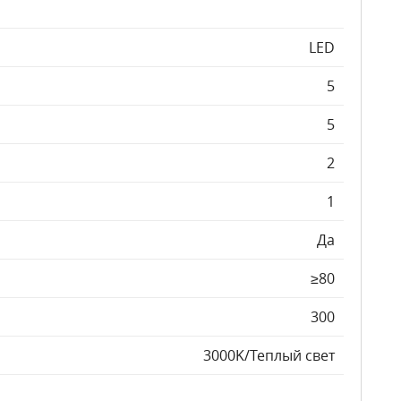
LED
5
5
2
1
Да
≥80
300
3000K/Теплый свет