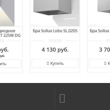
диодное
Бра Sollux Lobo SL.0205
Бра Sollux
CLT 225W DG
руб.
4 130 руб.
3 70
руб.
Купить
К
ить