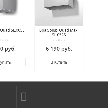
 Quad SL.0058
Бра Sollux Quad Maxi
Бра 
SL.0526
DeMa
7
0 руб.
6 190 руб.
1 
упить
Купить