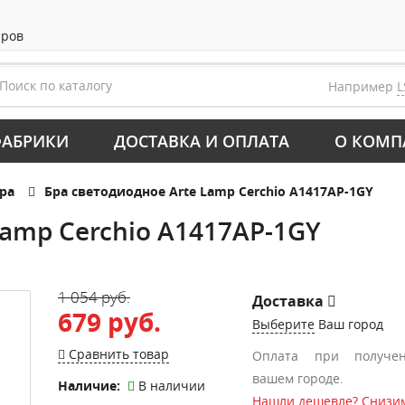
аров
Например
L
АБРИКИ
ДОСТАВКА И ОПЛАТА
О КОМП
ра
Бра светодиодное Arte Lamp Cerchio A1417AP-1GY
Lamp Cerchio A1417AP-1GY
1 054 руб.
Доставка
679 руб.
Выберите
Ваш город
Сравнить товар
Оплата при получе
вашем городе.
Наличие:
В наличии
Нашли дешевле? Снизим