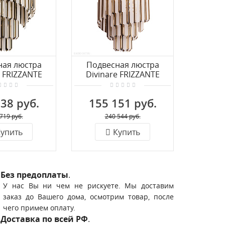
ная люстра
Подвесная люстра
Подв
e FRIZZANTE
Divinare FRIZZANTE
Divin
/01 LM-9
1681/01 LM-7
16
38 руб.
155 151 руб.
304
719 руб.
240 544 руб.
упить
Купить
Без предоплаты
.
У нас Вы ни чем не рискуете. Мы доставим
заказ до Вашего дома, осмотрим товар, после
чего примем оплату.
Доставка по всей РФ
.