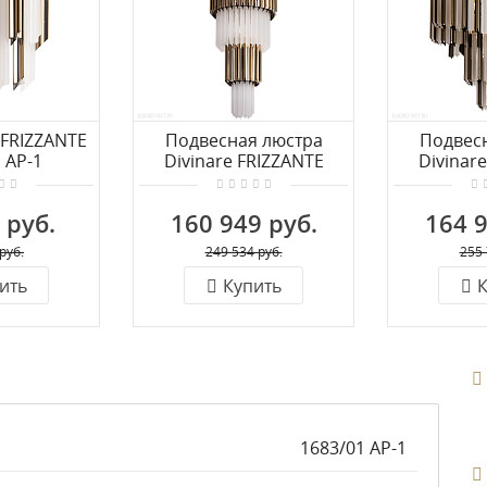
 FRIZZANTE
Подвесная люстра
Подвес
 AP-1
Divinare FRIZZANTE
Divinar
1681/01 SP-9
1681
 руб.
160 949 руб.
164 9
руб.
249 534 руб.
255 
ить
Купить
К
1683/01 AP-1