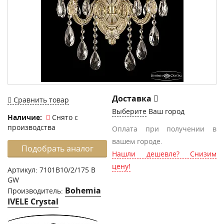
Доставка
Сравнить товар
Выберите
Ваш город
Наличие:
Снято с
производства
Оплата при получении в
вашем городе.
Подобрать аналог
Нашли дешевле? Снизим
цену!
Артикул:
7101B10/2/175 B
GW
Bohemia
Производитель:
IVELE Crystal