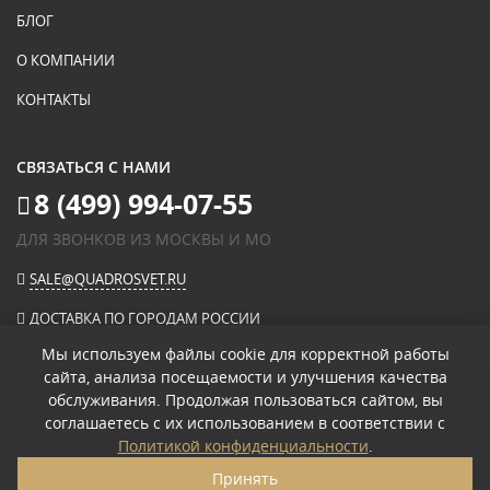
БЛОГ
О КОМПАНИИ
КОНТАКТЫ
СВЯЗАТЬСЯ С НАМИ
8 (499) 994-07-55
ДЛЯ ЗВОНКОВ ИЗ МОСКВЫ И МО
SALE@QUADROSVET.RU
ДОСТАВКА ПО ГОРОДАМ РОССИИ
Мы используем файлы cookie для корректной работы
сайта, анализа посещаемости и улучшения качества
ОПЛАЧИВАЙТЕ ПРИ ПОЛУЧЕНИИ
обслуживания. Продолжая пользоваться сайтом, вы
соглашаетесь с их использованием в соответствии с
© 2026
«КВАДРО СВЕТ» ИНТЕРНЕТ-МАГАЗИН СВЕТИЛЬНИКОВ
.
Политикой конфиденциальности
.
ПОЛИТИКА КОНФИДЕНЦИАЛЬНОСТИ
Принять
ПОЛЬЗОВАТЕЛЬСКОЕ СОГЛАШЕНИЕ