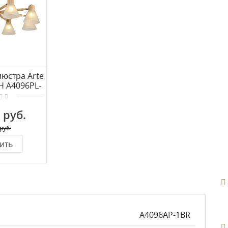
юстра Arte
 A4096PL-
R
 руб.
руб.
ить
A4096AP-1BR