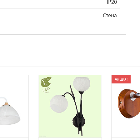
IP20
Стена
Акция!