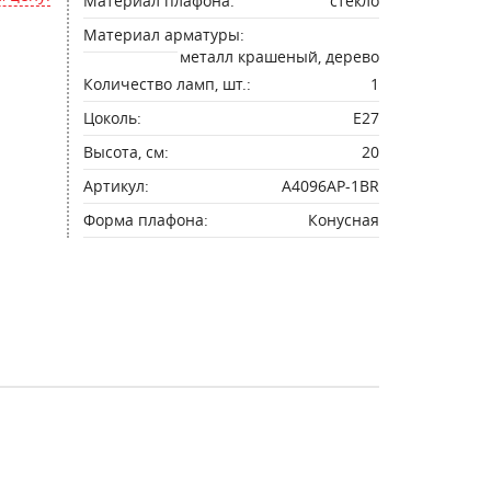
Материал плафона:
стекло
Материал арматуры:
металл крашеный, дерево
Количество ламп, шт.:
1
Цоколь:
E27
Высота, см:
20
Артикул:
A4096AP-1BR
Форма плафона:
Конусная