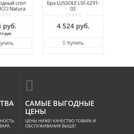
одный спот
Бра LUSSOLE LSF-6291-
Бра Ka
UCCI Natura
02
 Led venge
 руб.
4 524 руб.
1 
11 руб.
Купить
упить
СТВА
САМЫЕ ВЫГОДНЫЕ
ЦЕНЫ
ННОСТЬ
ЦЕНЫ НИЖЕ! КАЧЕСТВО ТОВАРА И
ВАРА.
ОБСЛУЖИВАНИЯ ВЫШЕ!