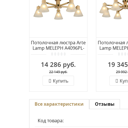
Потолочная люстра Arte
Потолочная л
Lamp MELEPH A4096PL-
Lamp MELEPH
5BR
8B
14 286 руб.
19 345
22 149 руб.
29 992 
Купить
Куп
Все характеристики
Отзывы
Код товара: