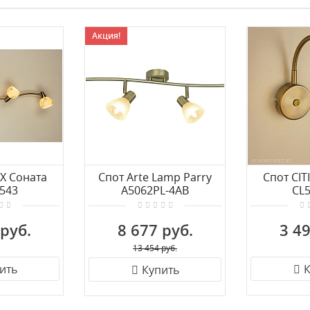
Акция!
UX Соната
Спот Arte Lamp Parry
Спот CIT
543
A5062PL-4AB
CL
 руб.
8 677 руб.
3 49
13 454 руб.
ить
К
Купить