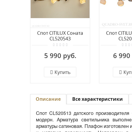
Спот CITILUX Соната
Спот CITIL
CL520543
CL520
5 990 руб.
6 990
Купить
Куп
Описание
Все характеристики
Спот CL520513 датского производителя 
модерн. Арматура светильника выполне
арматуры сатиновая. Плафон изготовлен и