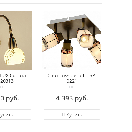
Акция!
ILUX Соната
Спот Lussole Loft LSP-
Спот A
520313
0221
A5
0 руб.
4 393 руб.
2 
упить
Купить