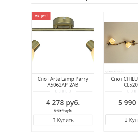
Акция!
Спот Arte Lamp Parry
Спот CITIL
A5062AP-2AB
CL520
4 278 руб.
5 990
6 634 руб.
Куп
Купить