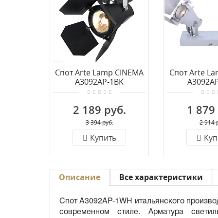
Спот Arte Lamp CINEMA
Спот Arte L
A3092AP-1BK
A3092A
2 189 руб.
1 879
3 394 руб.
2 914 
Купить
Куп
Описание
Все характеристики
Спот A3092AP-1WH итальянского производ
современном стиле. Арматура свети