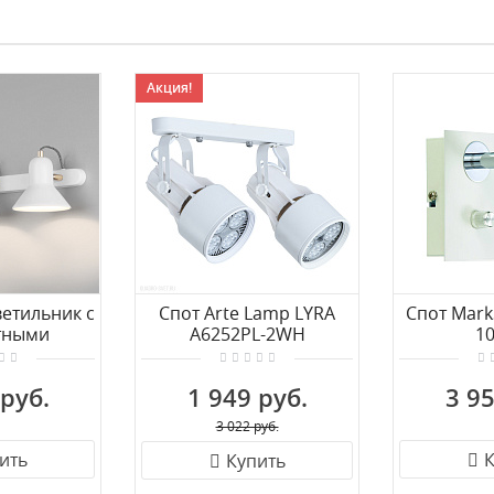
Акция!
етильник с
Спот Arte Lamp LYRA
Спот Mark
тными
A6252PL-2WH
1
Eurosvet
83/3 белый/
 руб.
1 949 руб.
3 95
то
3 022 руб.
ить
К
Купить