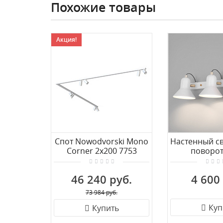
Похожие товары
Акция!
Спот Nowodvorski Mono
Настенный св
Corner 2x200 7753
поворо
плафонами 
Canotier 200
46 240 руб.
4 600
золо
73 984 руб.
Куп
Купить