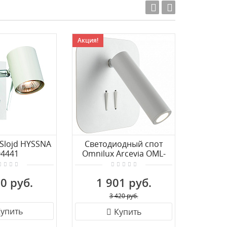
Акция!
Slojd HYSSNA
Светодиодный спот
Спот L
04441
Omnilux Arcevia OML-
20701-02
0 руб.
1 901 руб.
3 
3 420 руб.
упить
Купить