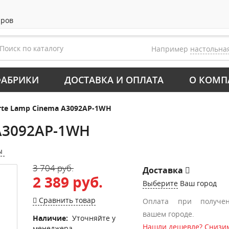
аров
Например
настольна
АБРИКИ
ДОСТАВКА И ОПЛАТА
О КОМП
rte Lamp Cinema A3092AP-1WH
 A3092AP-1WH
ы
3 704 руб.
Доставка
2 389 руб.
Выберите
Ваш город
Сравнить товар
Оплата при получе
вашем городе.
Наличие:
Уточняйте у
Нашли дешевле? Снизим
менеджера