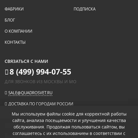
ФАБРИКИ
ПОДПИСКА
БЛОГ
О КОМПАНИИ
КОНТАКТЫ
СВЯЗАТЬСЯ С НАМИ
8 (499) 994-07-55
ДЛЯ ЗВОНКОВ ИЗ МОСКВЫ И МО
SALE@QUADROSVET.RU
ДОСТАВКА ПО ГОРОДАМ РОССИИ
Мы используем файлы cookie для корректной работы
сайта, анализа посещаемости и улучшения качества
ОПЛАЧИВАЙТЕ ПРИ ПОЛУЧЕНИИ
обслуживания. Продолжая пользоваться сайтом, вы
соглашаетесь с их использованием в соответствии с
© 2026
«КВАДРО СВЕТ» ИНТЕРНЕТ-МАГАЗИН СВЕТИЛЬНИКОВ
.