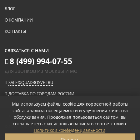
БЛОГ
О КОМПАНИИ
КОНТАКТЫ
СВЯЗАТЬСЯ С НАМИ
8 (499) 994-07-55
ДЛЯ ЗВОНКОВ ИЗ МОСКВЫ И МО
SALE@QUADROSVET.RU
ДОСТАВКА ПО ГОРОДАМ РОССИИ
Мы используем файлы cookie для корректной работы
сайта, анализа посещаемости и улучшения качества
ОПЛАЧИВАЙТЕ ПРИ ПОЛУЧЕНИИ
обслуживания. Продолжая пользоваться сайтом, вы
соглашаетесь с их использованием в соответствии с
© 2026
«КВАДРО СВЕТ» ИНТЕРНЕТ-МАГАЗИН СВЕТИЛЬНИКОВ
.
Политикой конфиденциальности
.
ПОЛИТИКА КОНФИДЕНЦИАЛЬНОСТИ
Принять
ПОЛЬЗОВАТЕЛЬСКОЕ СОГЛАШЕНИЕ