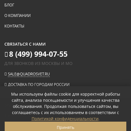
БЛОГ
О КОМПАНИИ
КОНТАКТЫ
СВЯЗАТЬСЯ С НАМИ
8 (499) 994-07-55
ДЛЯ ЗВОНКОВ ИЗ МОСКВЫ И МО
SALE@QUADROSVET.RU
ДОСТАВКА ПО ГОРОДАМ РОССИИ
Мы используем файлы cookie для корректной работы
сайта, анализа посещаемости и улучшения качества
ОПЛАЧИВАЙТЕ ПРИ ПОЛУЧЕНИИ
обслуживания. Продолжая пользоваться сайтом, вы
соглашаетесь с их использованием в соответствии с
© 2026
«КВАДРО СВЕТ» ИНТЕРНЕТ-МАГАЗИН СВЕТИЛЬНИКОВ
.
Политикой конфиденциальности
.
ПОЛИТИКА КОНФИДЕНЦИАЛЬНОСТИ
Принять
ПОЛЬЗОВАТЕЛЬСКОЕ СОГЛАШЕНИЕ