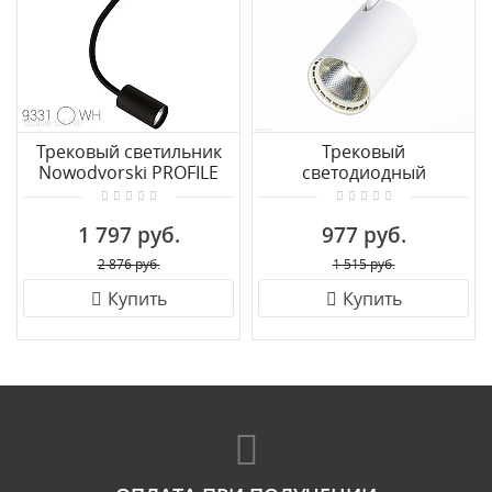
Трековый светильник
Трековый
Nowodvorski PROFILE
светодиодный
EYE FLEX 9331
светильник для
однофазного трека ST
1 797 руб.
977 руб.
LUCE CAMI
ST351.536.15.36
2 876 руб.
1 515 руб.
Купить
Купить