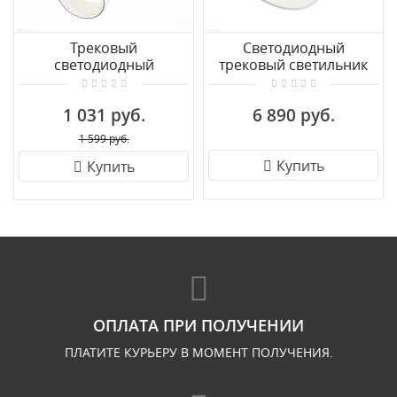
Трековый
Светодиодный
светодиодный
трековый светильник
светильник для
для 1-фазного
однофазного трека ST
шинопровода Maytoni
1 031 руб.
6 890 руб.
LUCE MONO
Rim TR044-1-12W4K-W
ST350.536.30.24
1 599 руб.
Купить
Купить
ОПЛАТА ПРИ ПОЛУЧЕНИИ
ПЛАТИТЕ КУРЬЕРУ В МОМЕНТ ПОЛУЧЕНИЯ.