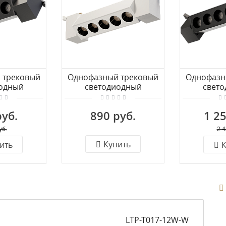
 трековый
Однофазный трековый
Однофазн
одный
светодиодный
свет
UCIA TUCCI
светильник LUCIA TUCCI
светильни
7-7W-B
LTP-T017-20W-W
LTP-T
руб.
890 руб.
1 25
уб.
2 4
Купить
ить
К
LTP-T017-12W-W