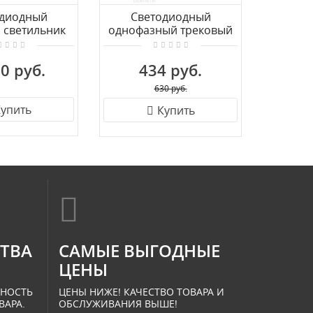
одиодный
Светодиодный
Треков
 светильник
однофазный трековый
Arte La
убус CL01T070
светильник Crystal Lux
A3
CLT 0.31 002 WH
0 руб.
434 руб.
4
630 руб.
упить
Купить
СТВА
САМЫЕ ВЫГОДНЫЕ
ЦЕНЫ
ННОСТЬ
ЦЕНЫ НИЖЕ! КАЧЕСТВО ТОВАРА И
ВАРА.
ОБСЛУЖИВАНИЯ ВЫШЕ!