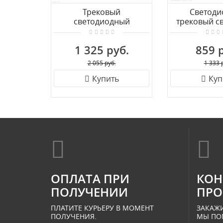
Трековый
Светоди
светодиодный
трековый с
светильник для
Arte Lamp A
однофазного трека ST
1 325 руб.
859 
LUCE MONO
ST350.536.20.36
2 055 руб.
1 333 
Купить
Куп
ОПЛАТА ПРИ
КОН
ПОЛУЧЕНИИ
ПРО
ПЛАТИТЕ КУРЬЕРУ В МОМЕНТ
ЗАКАЖИ
ПОЛУЧЕНИЯ.
МЫ ПО