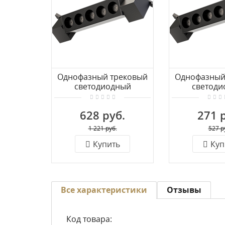
Однофазный трековый
Однофазный
светодиодный
светоди
светильник LUCIA TUCCI
светильник L
LTP-T017-12W-B
LTP-T01
628 руб.
271 
1 221 руб.
527 р
Купить
Куп
Все характеристики
Отзывы
Код товара: