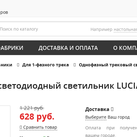
аров
Например
настольна
АБРИКИ
ДОСТАВКА И ОПЛАТА
О КОМП
ьники
Для 1-фазного трека
Однофазный трековый св
ветодиодный светильник LUCIA
1 221 руб.
Доставка
628 руб.
Выберите
Ваш город
Сравнить товар
Оплата при получе
вашем городе.