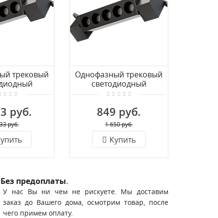
ый трековый
Однофазный трековый
Однофа
одиодный
светодиодный
св
к LUCIA TUCCI
светильник LUCIA TUCCI
светиль
017-30W-B
LTP-T017-20W-B
LTP
3 руб.
849 руб.
2
33 руб.
1 650 руб.
упить
Купить
Без предоплаты
.
У нас Вы ни чем не рискуете. Мы доставим
заказ до Вашего дома, осмотрим товар, после
чего примем оплату.