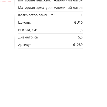
Материал плафона:
Алюминий литой
Материал арматуры:
Алюминий литой
Количество ламп, шт.:
1
Цоколь:
GU10
Высота, см:
11,5
Диаметр, см:
5,5
Артикул:
61289