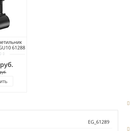
ветильник
GU10 61288
 руб.
руб.
ить
EG_61289