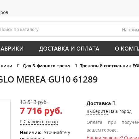
аров
Напри
АБРИКИ
ДОСТАВКА И ОПЛАТА
О КОМП
ьники
Для 3-фазного трека
Трековый светильник EG
GLO MEREA GU10 61289
13 513 руб.
Доставка
7 716 руб.
Выберите
Ваш город
Сравнить товар
Оплата при получе
вашем городе.
Наличие:
Уточняйте у
Нашли дешевле? Снизим
менеджера