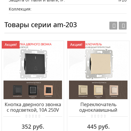
Коллекция:
Товары серии am-203
Акция!
Акция!
Кнопка дверного звонка
Переключатель
с подсветкой, 10A 250V
одноклавишный
203.37-1.black Arte Milano
перекрёстный, 10AX 250V
203.34-1.shampan Arte
352 руб.
445 руб.
Milano