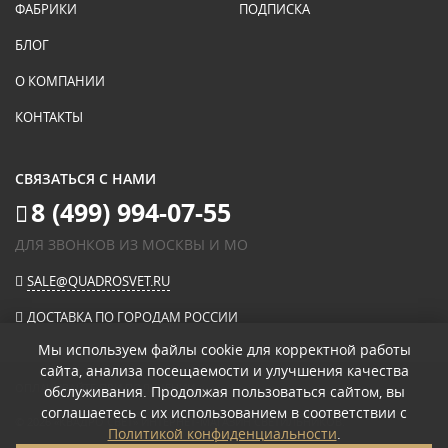
ФАБРИКИ
ПОДПИСКА
БЛОГ
О КОМПАНИИ
КОНТАКТЫ
СВЯЗАТЬСЯ С НАМИ
8 (499) 994-07-55
ДЛЯ ЗВОНКОВ ИЗ МОСКВЫ И МО
SALE@QUADROSVET.RU
ДОСТАВКА ПО ГОРОДАМ РОССИИ
Мы используем файлы cookie для корректной работы
сайта, анализа посещаемости и улучшения качества
ОПЛАЧИВАЙТЕ ПРИ ПОЛУЧЕНИИ
обслуживания. Продолжая пользоваться сайтом, вы
соглашаетесь с их использованием в соответствии с
© 2026
«КВАДРО СВЕТ» ИНТЕРНЕТ-МАГАЗИН СВЕТИЛЬНИКОВ
.
Политикой конфиденциальности
.
ПОЛИТИКА КОНФИДЕНЦИАЛЬНОСТИ