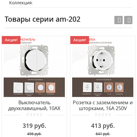
Коллекция:
Товары серии am-202
Акция!
Акция!
Выключатель
Розетка с заземлением и
двухклавишный, 10AX
шторками, 16A 250V
250V 202.30-2.white Arte
202.40-1.white Arte Milano
Milano
319 руб.
413 руб.
496 руб.
641 руб.