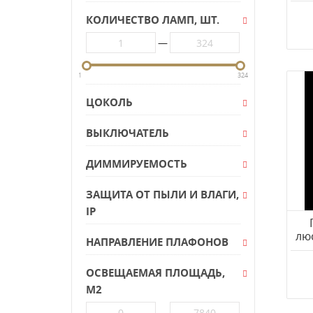
КОЛИЧЕСТВО ЛАМП, ШТ.
De City
DeMarkt
—
Dio D'Arte
1
324
Divinare
Donolux
ЦОКОЛЬ
EGLO
ВЫКЛЮЧАТЕЛЬ
EVOLUCE
Eurosvet
ДИММИРУЕМОСТЬ
Favourite
ЗАЩИТА ОТ ПЫЛИ И ВЛАГИ,
Freya
IP
F-PROMO
лю
НАПРАВЛЕНИЕ ПЛАФОНОВ
Globo
Kanlux
ОСВЕЩАЕМАЯ ПЛОЩАДЬ,
KINK Light
М2
Kronem
—