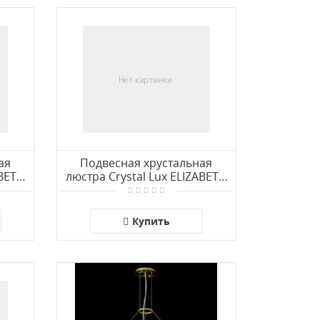
ая
Подвесная хрустальная
ABETH
люстра Crystal Lux ELIZABETH
SP6 BRASS
Купить