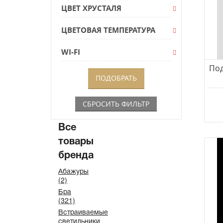
Natali Kovaltseva
ЦВЕТ ХРУСТАЛЯ
Newport
ЦВЕТОВАЯ ТЕМПЕРАТУРА
Nowodvorski
Odeon Light
WI-FI
Omnilux
Под
Osgona
PRECIOSA
Reccagni Angelo
SEVINC
Все
Sigma
товары
ST Luce
бренда
TK Lighting
Абажуры
Toscom
(2)
Velante
Бра
(321)
Vele Luce
Встраиваемые
Vitaluce
светильники