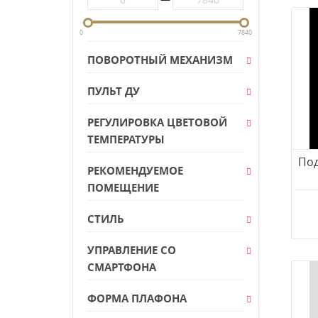
L'Arte Luce
Lightstar
0
7840
LOFT IT
ПОВОРОТНЫЙ МЕХАНИЗМ
LUCIA TUCCI
ПУЛЬТ ДУ
Luminex
LUMION
РЕГУЛИРОВКА ЦВЕТОВОЙ
Lussole
ТЕМПЕРАТУРЫ
Lussole Lgo
Под
РЕКОМЕНДУЕМОЕ
Lussole Loft
ПОМЕЩЕНИЕ
Lumina Deco
MANTRA
СТИЛЬ
MarkSlojd
УПРАВЛЕНИЕ СО
Maytoni
СМАРТФОНА
MW-Light
ФОРМА ПЛАФОНА
Namat