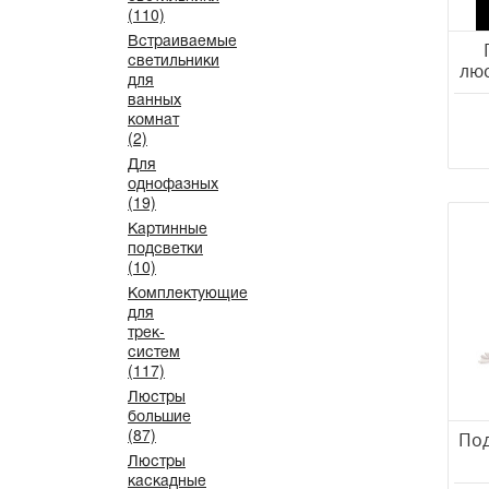
(110)
Wertmark
Встраиваемые
Zaklad Stolarski
светильники
люс
для
Zumaline
ванных
Амель
комнат
(2)
Arte Milano
Для
---
однофазных
(19)
Картинные
подсветки
(10)
Комплектующие
для
трек-
систем
(117)
Люстры
большие
(87)
Под
Люстры
каскадные