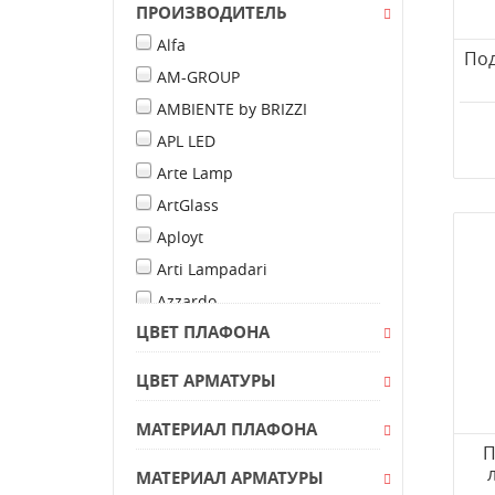
ПРОИЗВОДИТЕЛЬ
Alfa
Под
AM-GROUP
AMBIENTE by BRIZZI
APL LED
Arte Lamp
ArtGlass
Aployt
Arti Lampadari
Azzardo
ЦВЕТ ПЛАФОНА
Bogate's
Bohemia IVELE Crystal
ЦВЕТ АРМАТУРЫ
BRIZZI
МАТЕРИАЛ ПЛАФОНА
Chiaro
П
CITILUX
МАТЕРИАЛ АРМАТУРЫ
Crystal Lux