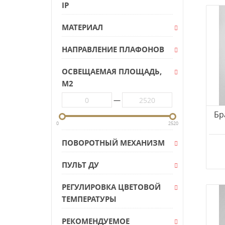
IP
KINK Light
Kronem
МАТЕРИАЛ
L'Arte Luce
НАПРАВЛЕНИЕ ПЛАФОНОВ
Lampatron
LedsC4
ОСВЕЩАЕМАЯ ПЛОЩАДЬ,
Lightstar
М2
LOFT IT
—
LUCIA TUCCI
Бр
Lumier
0
2520
Luminex
ПОВОРОТНЫЙ МЕХАНИЗМ
LUMION
ПУЛЬТ ДУ
Lussole
Lussole Lgo
РЕГУЛИРОВКА ЦВЕТОВОЙ
Lussole Loft
ТЕМПЕРАТУРЫ
Lumina Deco
РЕКОМЕНДУЕМОЕ