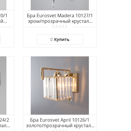
20/1
Бра Eurosvet Madera 10127/1
ый
хром/прозрачный хрусталь
0/1)
Strotskis (10093/1)
Купить
24/2
Бра Eurosvet April 10126/1
таль
золото/прозрачный хрусталь