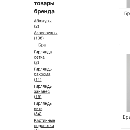
товары
Sigma
бренда
Бр
Sollux
Абажуры
ST Luce
(2)
TK Lighting
Аксессуары
(138)
Toscom
Бра
Velante
Гирлянда
Vele Luce
сетка
(2)
Wertmark
Гирлянды
Zaklad Stolarski
бахрома
(11)
Zumaline
Гирлянды
Амель
занавес
(15)
СОНЕКС
Гирлянды
Arte Milano
нить
(34)
---
Бра
Картинные
подсветки