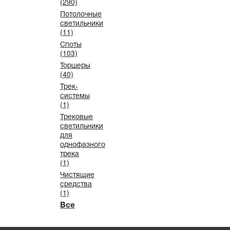
(290)
Потолочные
светильники
(11)
Споты
(103)
Торшеры
(40)
Трек-
системы
(1)
Трековые
светильники
для
однофазного
трека
(1)
Чистящие
средства
(1)
Все