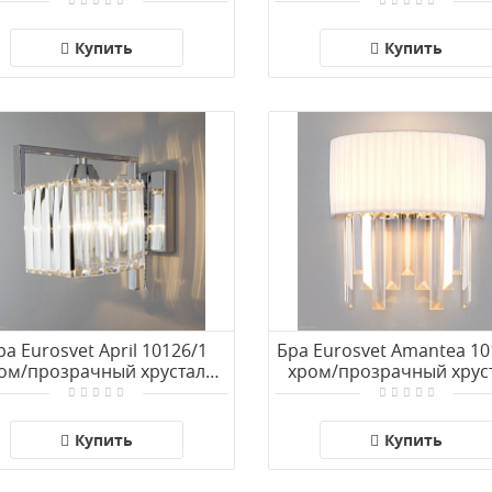
Strotskis (10113/2)
Strotskis (10113/2)
Купить
Купить
ра Eurosvet April 10126/1
Бра Eurosvet Amantea 10
ом/прозрачный хрусталь
хром/прозрачный хрус
Strotskis (10117/1)
Strotskis (10106/2)
Купить
Купить