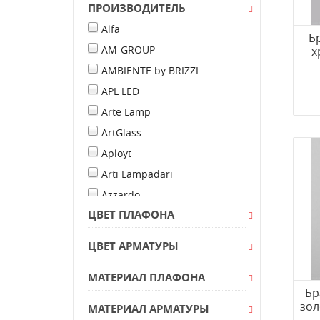
ПРОИЗВОДИТЕЛЬ
Alfa
Бр
AM-GROUP
х
AMBIENTE by BRIZZI
APL LED
Arte Lamp
ArtGlass
Aployt
Arti Lampadari
Azzardo
ЦВЕТ ПЛАФОНА
Bogate's
Bohemia IVELE Crystal
ЦВЕТ АРМАТУРЫ
BRIZZI
МАТЕРИАЛ ПЛАФОНА
Chiaro
Бр
CITILUX
зол
МАТЕРИАЛ АРМАТУРЫ
Collezioni