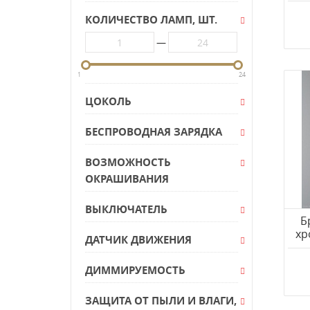
КОЛИЧЕСТВО ЛАМП, ШТ.
Crystal Lux
De City
—
DeMarkt
1
24
Dio D'Arte
Divinare
ЦОКОЛЬ
Donolux
БЕСПРОВОДНАЯ ЗАРЯДКА
EGLO
Elektrostandard
ВОЗМОЖНОСТЬ
ОКРАШИВАНИЯ
EVOLED
EVOLUCE
ВЫКЛЮЧАТЕЛЬ
Eurosvet
Б
хр
ДАТЧИК ДВИЖЕНИЯ
Favourite
Freya
ДИММИРУЕМОСТЬ
F-PROMO
ЗАЩИТА ОТ ПЫЛИ И ВЛАГИ,
Kanlux