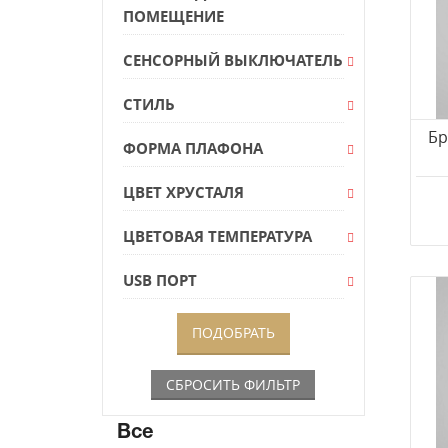
MANTRA
ПОМЕЩЕНИЕ
MarkSlojd
СЕНСОРНЫЙ ВЫКЛЮЧАТЕЛЬ
Maytoni
MW-Light
СТИЛЬ
Namat
Бр
Natali Kovaltseva
ФОРМА ПЛАФОНА
Newport
ЦВЕТ ХРУСТАЛЯ
NOVOTECH
Nowodvorski
ЦВЕТОВАЯ ТЕМПЕРАТУРА
Odeon Light
USB ПОРТ
Omnilux
Osgona
OZCAN
R.A.M.
Reccagni Angelo
Все
SEVINC